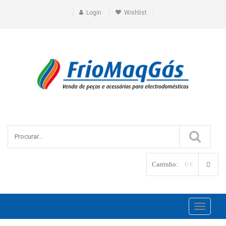
Login
Wishlist
Carrinho:
0 €
Toggle
navigati